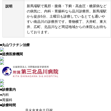
新馬場駅で風邪・腹痛・下痢・高血圧・糖尿病など
説明
の病気に、内科・胃腸科なら品川診療所。新馬場駅
から徒歩5分、土曜日も診療しているとても通いや
すい南品川の診療所です。青物横丁、大井町、東大
井、広町、北品川など周辺地域からの来院もお待ち
しております。
■
丸山ワクチン治療
■
提携医療機関
■
診療案内
●
内科
●
胃腸科
■
診療時間
月
火
水
木
金
土
日祝